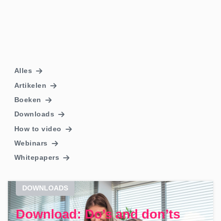
Alles
Artikelen
Boeken
Downloads
How to video
Webinars
Whitepapers
DOWNLOADS
Download: Do’s and don’ts