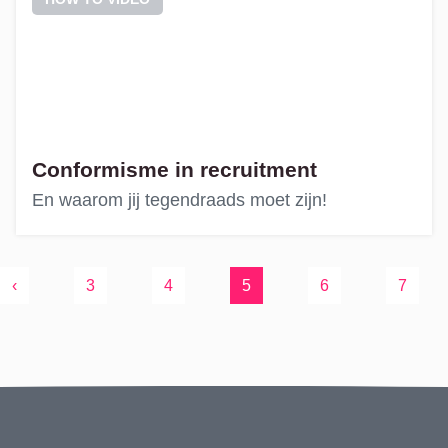
Conformisme in recruitment
En waarom jij tegendraads moet zijn!
Page navigation
Page
Page
Current Page
Page
Page
‹
3
4
5
6
7