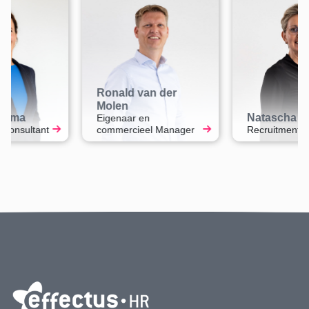
Ronald van der
Molen
tsma
Natascha Zo
Eigenaar en
Consultant
commercieel Manager
Recruitment Co