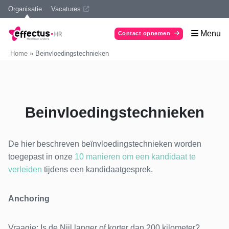
Organisatie
Vacatures
Menu
Contact opnemen
Home
»
Beinvloedingstechnieken
Beinvloedingstechnieken
De hier beschreven beïnvloedingstechnieken worden
toegepast in onze
10 manieren om een kandidaat te
verleiden
tijdens een kandidaatgesprek.
Anchoring
Vraagje: Is de Nijl langer of korter dan 200 kilometer?