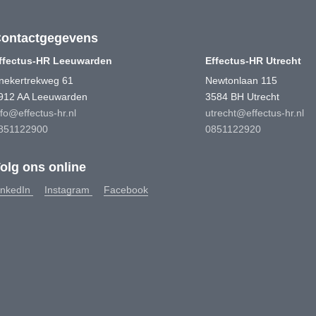
ontactgegevens
ffectus-HR Leeuwarden
Effectus-HR Utrecht
nekertrekweg 61
Newtonlaan 115
912 AA Leeuwarden
3584 BH Utrecht
nfo@effectus-hr.nl
utrecht@effectus-hr.nl
851122900
0851122920
olg ons online
inkedIn
Instagram
Facebook