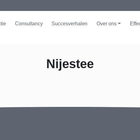
tie
Consultancy
Succesverhalen
Over ons
Effe
Nijestee