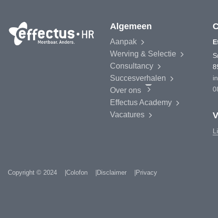
Algemeen
C
Aanpak
E
Werving & Selectie
S
Consultancy
8
Succesverhalen
i
0
Over ons
Effectus
Academy
V
Vacatures
L
Copyright © 2024
Colofon
Disclaimer
Privacy