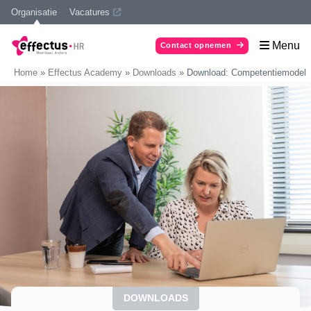
Organisatie
Vacatures
Menu
Contact opnemen
Home
»
Effectus Academy
»
Downloads
»
Download: Competentiemodel
DOWNLOADS