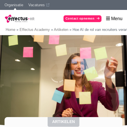
Organisatie
Vacatures
Menu
Contact opnemen
Home
»
Effectus Academy
»
Artikelen
»
Hoe AI de rol van recruiters vera
ARTIKELEN